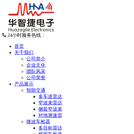
24小时服务热线：
028-87923940
首页
关于我们
公司简介
企业文化
团队风采
公司荣誉
产品展示
智能交通
多车道雷达
窄波束雷达
侧装窄波束
对地测速雷
微波车检器
多目标雷达