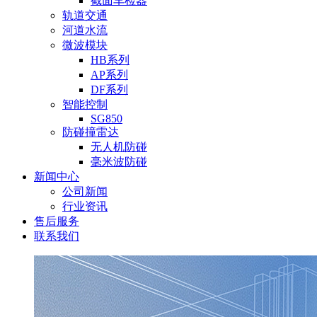
截面车检器
轨道交通
河道水流
微波模块
HB系列
AP系列
DF系列
智能控制
SG850
防碰撞雷达
无人机防碰
毫米波防碰
新闻中心
公司新闻
行业资讯
售后服务
联系我们