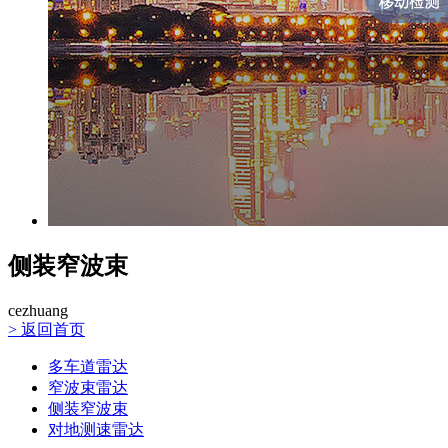
侧装窄波束
cezhuang
>
返回首页
多车道雷达
窄波束雷达
侧装窄波束
对地测速雷达